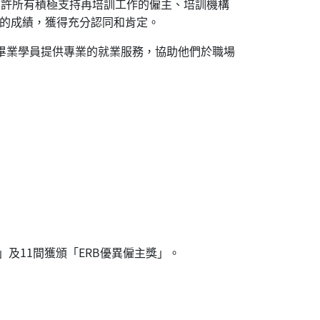
強，並嘉許所有積極支持再培訓工作的僱主、培訓機構
得的成績，獲得充分認同和肯定。
畢業學員提供專業的就業服務，協助他們於職場
」及11間獲頒「ERB優異僱主獎」。