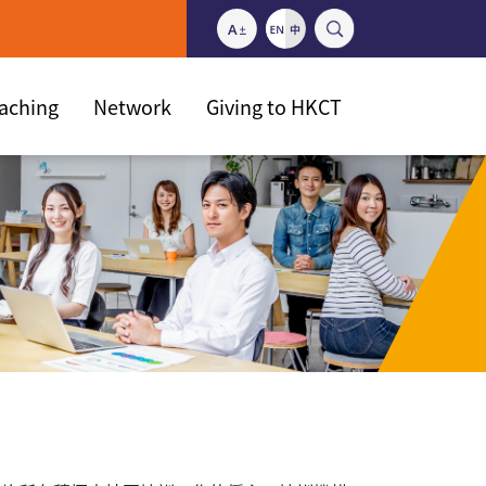
eaching
Network
Giving to HKCT