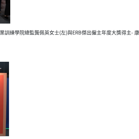
訓練學院總監龔佩英女士(左)與ERB傑出僱主年度大獎得主- 康