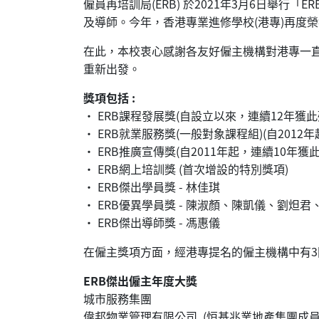
僱員再培訓局(ERB) 於2021年3月6日舉
及導師。今年，香港專業進修學校(港專)再度
在此，本校衷心感謝各友好僱主機構對港專一
重新出發。
獎項包括 :
• ERB課程發展獎(自設立以來，連續12年獲此
• ERB就業服務獎(一般對象課程組)(自2012
• ERB推廣宣傳獎(自2011年起，連續10年獲
• ERB網上培訓獎 (首次增設的特別獎項)
• ERB傑出學員獎 - 林佳琪
• ERB優異學員獎 - 陳淑顏、陳凱儀、劉炟君
• ERB傑出導師獎 - 馮惠儀
在僱主獎項方面，經港專提名的僱主機構中有3間
ERB傑出僱主年度大獎
城市服務集團
偉邦物業管理有限公司 (恒基兆業地產集團成員