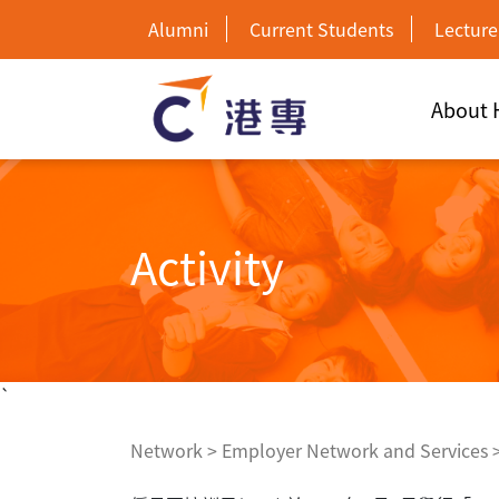
Alumni
Current Students
Lecture
About
Activity
`
Network
>
Employer Network and Services