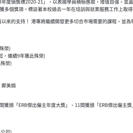
行「ERB年度頒獎禮2020-21」，以表揚學員積極進取，增值自
榮獲多個獎項，標誌著本校過去一年在培訓與就業服務工作上取
直以來的支持！ 港專將繼續開發更多切合巿場需要的課程，並為
殊榮)
年起，連續9年獲此殊榮)
此殊榮)
、鄭美娟
獲頒「ERB傑出僱主年度大獎」、11間獲頒「ERB傑出僱主獎
公司)