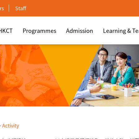
rs
Staff
 HKCT
Programmes
Admission
Learning & T
>
Activity