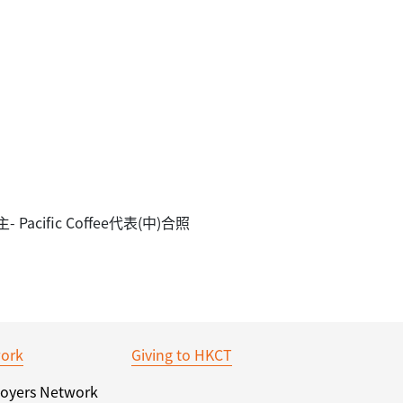
fic Coffee代表(中)合照
ork
Giving to HKCT
oyers Network