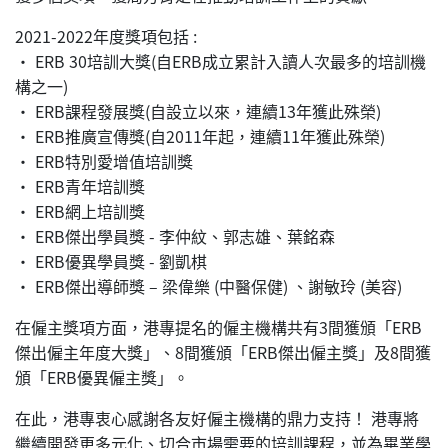
2021-2022年度獎項包括 :
• ERB 30培訓大獎(自ERB成立累計入讀人次最多的培訓機
構之一)
• ERB課程發展獎(自設立以來，連續13年獲此殊榮)
• ERB推廣宣傳獎(自2011年起，連續11年獲此殊榮)
• ERB特別愛增值培訓獎
• ERB青年培訓獎
• ERB網上培訓獎
• ERB傑出學員獎 - 李仲紋、郭志雄、葉銘森
• ERB優異學員獎 - 劉凱棋
• ERB傑出導師獎 – 梁偉樂 (中醫保健) 、謝敏玲 (美容)
在僱主獎項方面，港專提名的僱主機構共有3間獲頒「ERB
傑出僱主年度大獎」、8間獲頒「ERB傑出僱主獎」及8間獲
頒「ERB優異僱主獎」。
在此，港專衷心感謝各友好僱主機構的鼎力支持！ 港專將
繼續開發更多元化、切合市場需要的培訓課程，並為畢業學