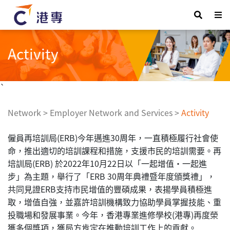
Activity
`
Network
>
Employer Network and Services
>
Activity
僱員再培訓局(ERB)今年邁進30周年，一直積極履行社會使
命，推出適切的培訓課程和措施，支援市民的培訓需要。再
培訓局(ERB) 於2022年10月22日以「一起增值・一起進
步」為主題，舉行了「ERB 30周年典禮暨年度頒獎禮」，
共同見證ERB支持市民增值的豐碩成果，表揚學員積極進
取，增值自強，並嘉許培訓機構致力協助學員掌握技能、重
投職場和發展事業。今年，香港專業進修學校(港專)再度榮
獲多個獎項，獲局方肯定在推動培訓工作上的貢獻。