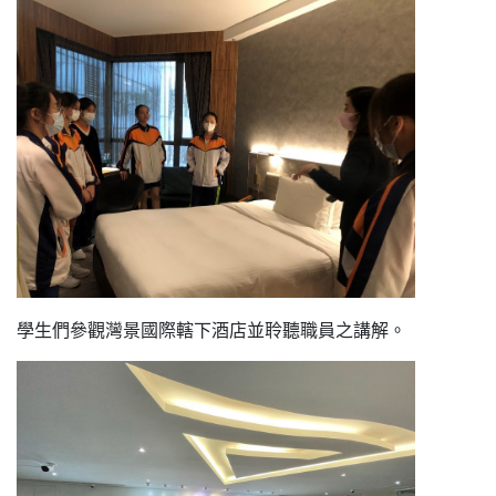
學生們參觀灣景國際轄下酒店並聆聽職員之講解。