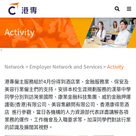
Activity
`
Network
>
Employer Network and Services
>
Activity
港專僱主服務組於4月份得到酒店業、金融服務業、保安及
美容行業僱主們的支持，安排本校生涯規劃服務的漢華中學
同學分別到訪灣景國際、康業金融科技集團、威豹金融押運
護衛(香港)有限公司、美容集顧問有限公司、香港康得思酒
店 進行參觀，當日各機構的人力資源部代表詳盡講解各項
業務的運作、工作機會及入職要求等，加深同學們對該行業
的認識及擴闊其視野。