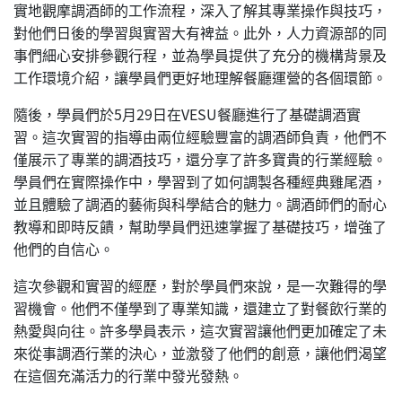
實地觀摩調酒師的工作流程，深入了解其專業操作與技巧，
對他們日後的學習與實習大有裨益。此外，人力資源部的同
事們細心安排參觀行程，並為學員提供了充分的機構背景及
工作環境介紹，讓學員們更好地理解餐廳運營的各個環節。
隨後，學員們於5月29日在VESU餐廳進行了基礎調酒實
習。這次實習的指導由兩位經驗豐富的調酒師負責，他們不
僅展示了專業的調酒技巧，還分享了許多寶貴的行業經驗。
學員們在實際操作中，學習到了如何調製各種經典雞尾酒，
並且體驗了調酒的藝術與科學結合的魅力。調酒師們的耐心
教導和即時反饋，幫助學員們迅速掌握了基礎技巧，增強了
他們的自信心。
這次參觀和實習的經歷，對於學員們來說，是一次難得的學
習機會。他們不僅學到了專業知識，還建立了對餐飲行業的
熱愛與向往。許多學員表示，這次實習讓他們更加確定了未
來從事調酒行業的決心，並激發了他們的創意，讓他們渴望
在這個充滿活力的行業中發光發熱。