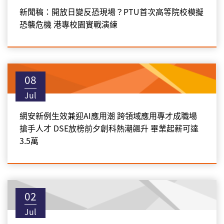
新聞稿：開放日變反恐現場？PTU首次高等院校模擬
恐襲危機 港專校園實戰演練
08
Jul
網安新例生效兼迎AI應用潮 跨領域應用專才成職場
搶手人才 DSE放榜前夕創科熱潮飊升 畢業起薪可達
3.5萬
02
Jul