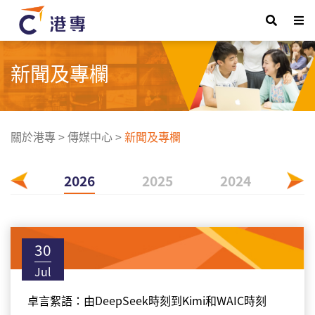
新聞及專欄
關於港專
>
傳媒中心
>
新聞及專欄
2026
2025
2024
20
30
Jul
卓言絮語：由DeepSeek時刻到Kimi和WAIC時刻