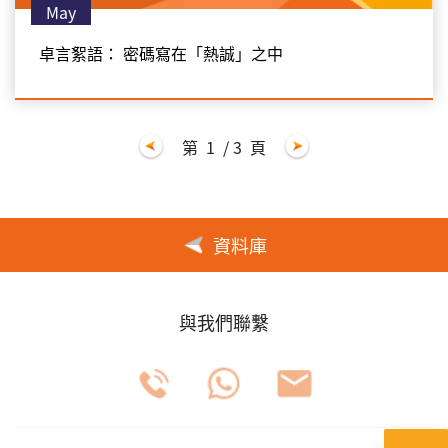
May
卓言絮語： 密碼寫在「熱誠」之中
第
1
/ 3
頁
資料庫
與我們聯繫