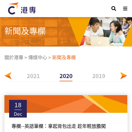
新聞及專欄
關於港專
>
傳媒中心
>
新聞及專欄
022
2021
2020
2019
18
Dec
專欄--英語筆欄：拿起背包出走 趁年輕放膽闖