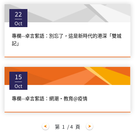
22
Oct
專欄--卓言絮語：別忘了，這是新時代的港深「雙城
記」
15
Oct
專欄--卓言絮語：網潮‧教育@疫情
第
1
/ 4
頁