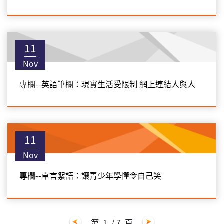
11
Nov
專欄--英語筆欄：現實生活受限制 網上連結人與人
11
Nov
專欄--卓言絮語：讓青少年學懂令自己笑
第
1
/ 7
頁