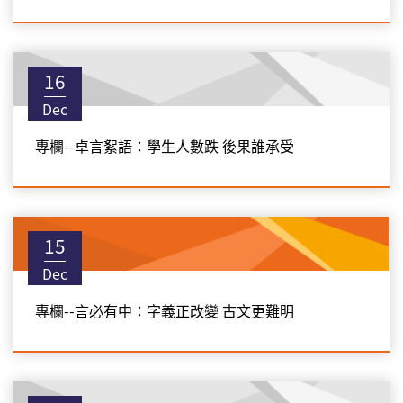
16
Dec
專欄--卓言絮語：學生人數跌 後果誰承受
15
Dec
專欄--言必有中：字義正改變 古文更難明