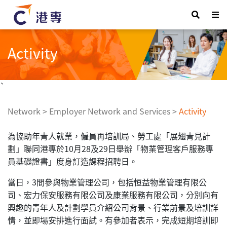
Activity
`
Network
>
Employer Network and Services
>
Activity
為協助年青人就業，僱員再培訓局、勞工處「展翅青見計
劃」聯同港專於10月28及29日舉辦「物業管理客戶服務專
員基礎證書」度身訂造課程招聘日。
當日，3間參與物業管理公司，包括恒益物業管理有限公
司、宏力保安服務有限公司及康業服務有限公司，分別向有
興趣的青年人及計劃學員介紹公司背景、行業前景及培訓詳
情，並即場安排進行面試。有參加者表示，完成短期培訓即