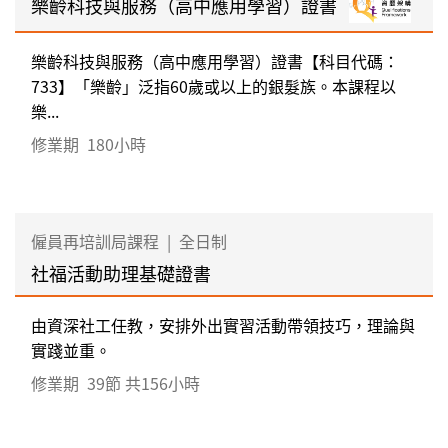
樂齡科技與服務（高中應用學習）證書
樂齡科技與服務（高中應用學習）證書【科目代碼：
733】「樂齡」泛指60歲或以上的銀髮族。本課程以
樂...
修業期
180小時
僱員再培訓局課程
|
全日制
社福活動助理基礎證書
由資深社工任教，安排外出實習活動帶領技巧，理論與
實踐並重。
修業期
39節 共156小時