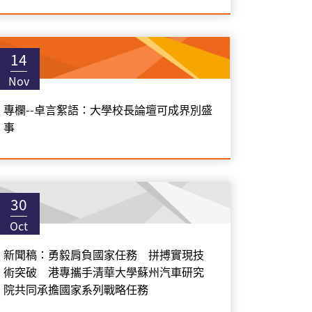
14
Nov
專欄--卓言絮語：大學校長論壇可成界別盛
事
30
Oct
新聞稿：勇毅肩負國家任務 拼搏實現技
術突破 港專攜手清華大學蘇州汽車研究
院共同承擔國家系列戰略任務