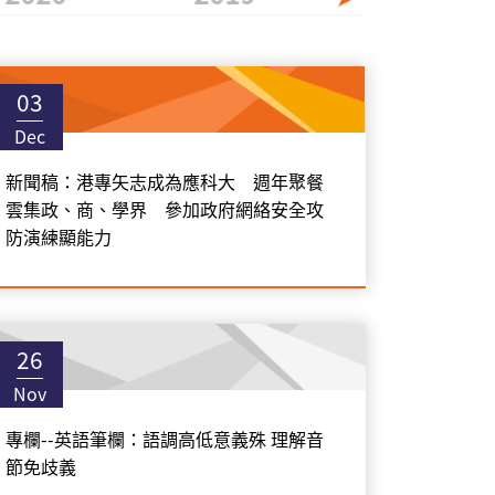
03
Dec
新聞稿：港專矢志成為應科大 週年聚餐
雲集政、商、學界 參加政府網絡安全攻
防演練顯能力
26
Nov
專欄--英語筆欄：語調高低意義殊 理解音
節免歧義