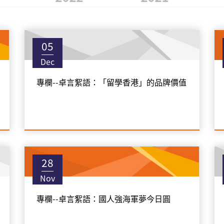
05
Dec
專欄--卓言絮語：「留學香港」的品牌價值
28
Nov
專欄--卓言絮語：國人強海軍夢今日圓