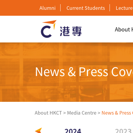
Alumni
Current Students
Lecture
About
News & Press Cov
About HKCT
>
Media Centre
>
News & Press
2025
2024
2023