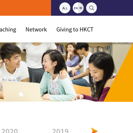
eaching
Network
Giving to HKCT
2020
2019