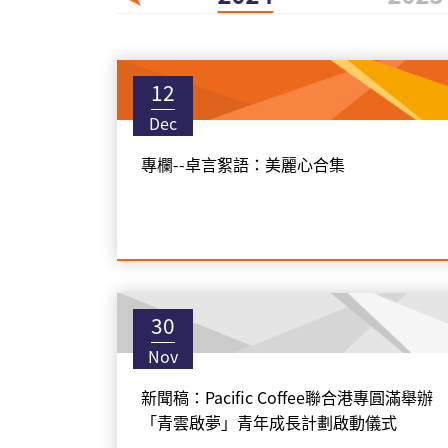
12
Dec
專欄--卓言絮語：美麗心合集
30
Nov
新聞稿：Pacific Coffee聯合港專圓滿舉辦
「青雲啟夢」青年成長計劃啟動儀式