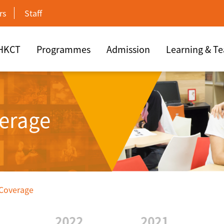
rs
Staff
 HKCT
Programmes
Admission
Learning & T
erage
 Coverage
2022
2021