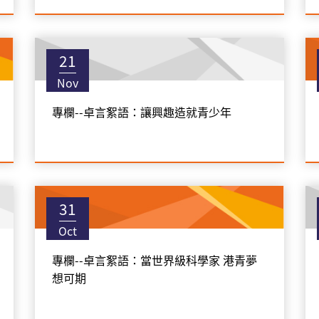
21
Nov
專欄--卓言絮語：讓興趣造就青少年
31
Oct
專欄--卓言絮語：當世界級科學家 港青夢
想可期