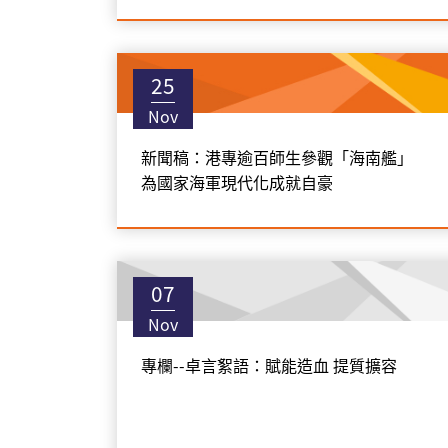
25
Nov
新聞稿：港專逾百師生參觀「海南艦」
為國家海軍現代化成就自豪
07
Nov
專欄--卓言絮語：賦能造血 提質擴容