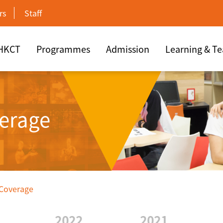
rs
Staff
 HKCT
Programmes
Admission
Learning & T
erage
 Coverage
2022
2021