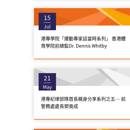
15
Jul
港專學院「運動專家話當時系列」 香港體
育學院前總監Dr. Dennis Whitby
21
May
港專紀律部隊首長親身分享系列之五─ 前
警務處處長鄧竟成