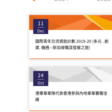
11
Dec
國際青年交流資助計劃 2019-20 (多元 . 創
建. 機遇—新加坡職涯發展之旅)
24
Oct
港專單車隊代表香港參與內地單車賽獲佳
績