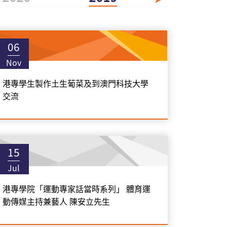
06
Nov
港專學生製作土生葡菜及到澳門科技大學
交流
15
Jul
港專學院「運動專家話當時系列」 體育運
動傳媒主持兼藝人 陳安立先生