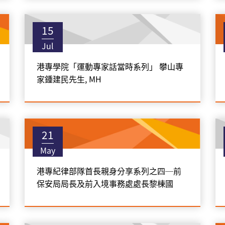
15
Jul
港專學院「運動專家話當時系列」 攀山專
家鍾建民先生, MH
21
May
港專紀律部隊首長親身分享系列之四─前
保安局局長及前入境事務處處長黎棟國