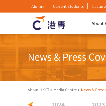
Alumni
Current Students
Lecture
About
News & Press Cov
About HKCT
>
Media Centre
>
News & Press
2025
2024
2023