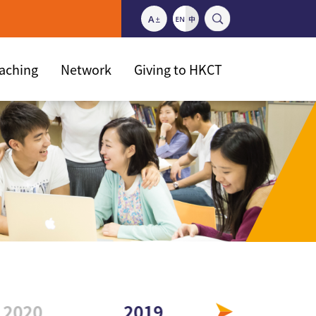
eaching
Network
Giving to HKCT
2020
2019