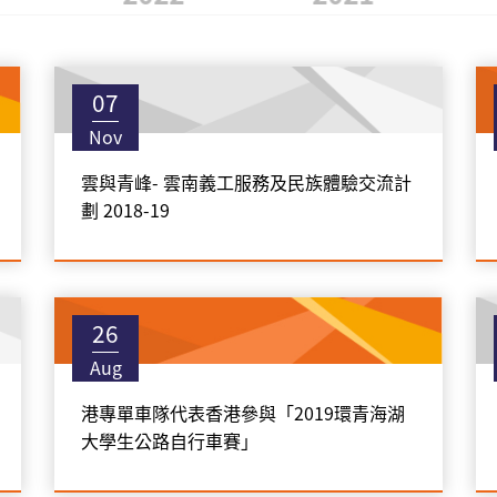
07
Nov
雲與青峰- 雲南義工服務及民族體驗交流計
劃 2018-19
26
Aug
港專單車隊代表香港參與「2019環青海湖
大學生公路自行車賽」