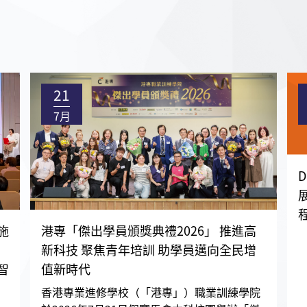
21
7月
施
港專「傑出學員頒獎典禮2026」 推進高
新科技 聚焦青年培訓 助學員邁向全民增
智
值新時代
香港專業進修學校（「港專」）職業訓練學院