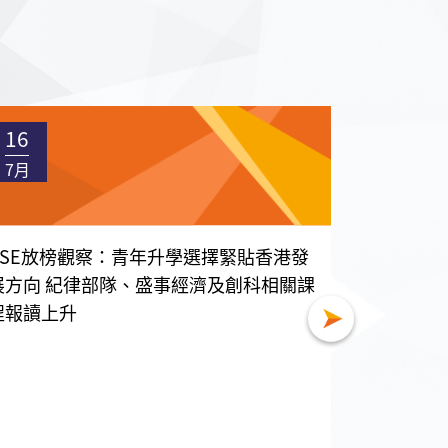
16
16
7月
7月
DSE放榜觀察：青年升學選擇緊貼香港發
國家級智
展方向 紀律部隊、盛事經濟及創科相關課
帶一路職
程報讀上升
7月15日
香港分會執
一行五人，𦲷