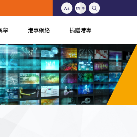
與學
港專網絡
捐贈港專