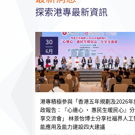
探索港專最新資訊
30
6月
港專積極參與「香港五年規劃及2026年
政報告：『心連心 • 惠民生暖民心』分
享交流會」 林景怡博士分享社福界人工
能應用及能力建設四大建議