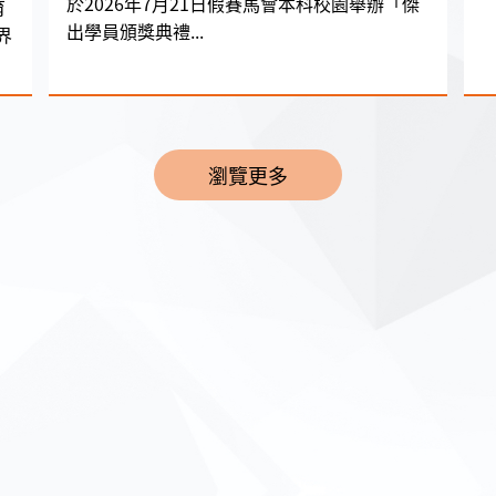
於2026年7月21日假賽馬會本科校園舉辦「傑
育
出學員頒獎典禮...
界
瀏覽更多