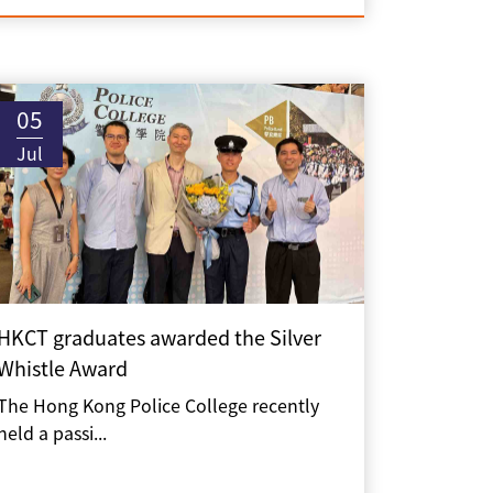
05
Jul
HKCT graduates awarded the Silver
Whistle Award
The Hong Kong Police College recently
held a passi...