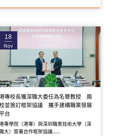
18
Nov
港專校長獲深職大委任為名譽教授 兩
校並簽訂框架協議 攜手建構職業發展
平台
港專學院（港專）與深圳職業技術大學（深
職大）簽署合作框架協議......