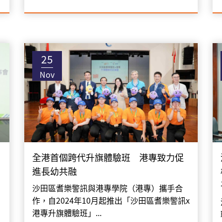
25
Nov
全港首個跨代升旗體驗班 港專致力促
進長幼共融
沙田區耆樂警訊與港專學院（港專）攜手合
作，自2024年10月起推出「沙田區耆樂警訊x
港專升旗體驗班」...