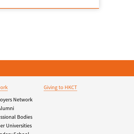
ork
Giving to HKCT
oyers Network
Alumni
ssional Bodies
er Universities
ndary School