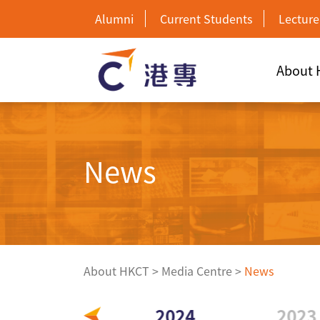
Alumni
Current Students
Lecture
About
News
About HKCT
>
Media Centre
>
News
2025
2024
2023