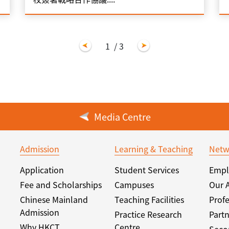
1
/ 3
Media Centre
Admission
Learning & Teaching
Netw
Application
Student Services
Empl
Fee and Scholarships
Campuses
Our 
Chinese Mainland
Teaching Facilities
Profe
Admission
Practice Research
Partn
Why HKCT
Centre
Seco