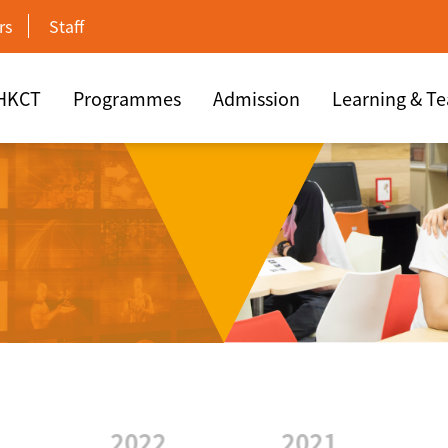
rs
Staff
 HKCT
Programmes
Admission
Learning & T
2022
2021