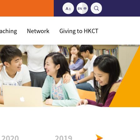
eaching
Network
Giving to HKCT
2020
2019