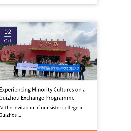
02
Oct
Experiencing Minority Cultures on a
Guizhou Exchange Programme
At the invitation of our sister college in
Guizhou...