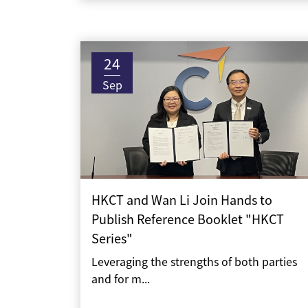
24
Sep
HKCT and Wan Li Join Hands to
Publish Reference Booklet "HKCT
Series"
Leveraging the strengths of both parties
and for m...